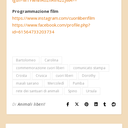
igsh=MTYwNnRoZnRvN2ZjMA==
Programmazione film
https://www.instagram.com/cuoriliberifilm
https://www.facebook.com/profile.php?
id=61564733203734
Bartolomeo
Carolina
commemorazione cuori liberi
comunicato stampa
Crosta
Crusca
cuori liberi
Dorothy
maiali sairano
Mercoledì
Pumba
rete dei santuari di animali
Spino
Ursula
Di
Animali liberi!