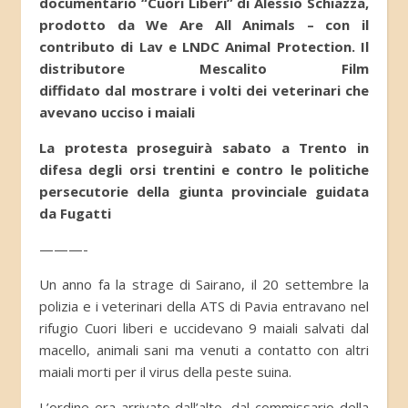
documentario “Cuori Liberi” di Alessio Schiazza,
prodotto da We Are All Animals – con il
contributo di Lav e LNDC Animal Protection. Il
distributore Mescalito Film
diffidato dal mostrare i volti dei veterinari che
avevano ucciso i maiali
La protesta proseguirà sabato a Trento in
difesa degli orsi trentini e contro le politiche
persecutorie della giunta provinciale guidata
da Fugatti
———-
Un anno fa la strage di Sairano, il 20 settembre la
polizia e i veterinari della ATS di Pavia entravano nel
rifugio Cuori liberi e uccidevano 9 maiali salvati dal
macello, animali sani ma venuti a contatto con altri
maiali morti per il virus della peste suina.
L’ordine era arrivato dall’alto, dal commissario della