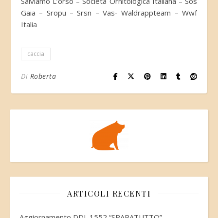
Salviamo L’orso – Società Ornitologica Italiana – Sos
Gaia – Sropu – Srsn – Vas- Waldrappteam – Wwf
Italia
caccia
Di
Roberta
ARTICOLI RECENTI
Aggiornamento DDL 1552 “SPARATUTTO”