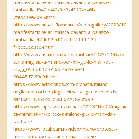
manifestazione-animalista-davanti-a-palazzo-
lombardia_f940ba42-9fc3-4322-b46f-
7febc39e2095.html
https://www.ansa.it/lombardia/videogallery/2023/10/07/m
manifestazione-animalista-davanti-a-palazzo-
lombardia_47d662ed-0cb9-4f99-b12d-
f7ece6ea8a84.html
http://www.ansa.it/lombardia/notizie/2023/10/07/peste-
suina-migliaia-a-milano-per-dir-giu-le-mani-dai-
rifugi_0535df37-0166-4a26-ae4f-
00445d7f69c9.html
https://www.adnkronos.com/cronaca/milano-
migliaia-al-corteo-degli-animalisti-giu-le-mani-dai-
santuari_3O5sKbLoS8EqKA78v0ty90
https://www.lapresse.it/cronaca/2023/10/07/migliaia-
di-animalisti-in-corteo-a-milano-giu-le-mani-dai-
santuari/
https://www.localteam.it/video/milano-protesta-
animalisti-dopo-uccisione-maiali-rifugio