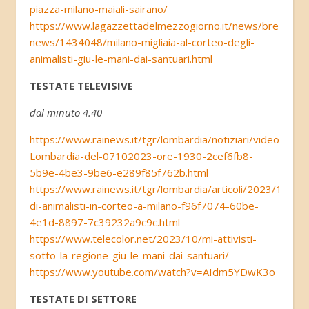
piazza-milano-maiali-sairano/
https://www.lagazzettadelmezzogiorno.it/news/breaking-
news/1434048/milano-migliaia-al-corteo-degli-
animalisti-giu-le-mani-dai-santuari.html
TESTATE TELEVISIVE
dal minuto 4.40
https://www.rainews.it/tgr/lombardia/notiziari/video/20
Lombardia-del-07102023-ore-1930-2cef6fb8-
5b9e-4be3-9be6-e289f85f762b.html
https://www.rainews.it/tgr/lombardia/articoli/2023/10/migl
di-animalisti-in-corteo-a-milano-f96f7074-60be-
4e1d-8897-7c39232a9c9c.html
https://www.telecolor.net/2023/10/mi-attivisti-
sotto-la-regione-giu-le-mani-dai-santuari/
https://www.youtube.com/watch?v=AIdm5YDwK3o
TESTATE DI SETTORE