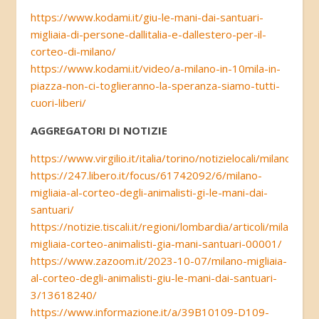
https://www.kodami.it/giu-le-mani-dai-santuari-
migliaia-di-persone-dallitalia-e-dallestero-per-il-
corteo-di-milano/
https://www.kodami.it/video/a-milano-in-10mila-in-
piazza-non-ci-toglieranno-la-speranza-siamo-tutti-
cuori-liberi/
AGGREGATORI DI NOTIZIE
https://www.virgilio.it/italia/torino/notizielocali/milano_m
https://247.libero.it/focus/61742092/6/milano-
migliaia-al-corteo-degli-animalisti-gi-le-mani-dai-
santuari/
https://notizie.tiscali.it/regioni/lombardia/articoli/milano-
migliaia-corteo-animalisti-gia-mani-santuari-00001/
https://www.zazoom.it/2023-10-07/milano-migliaia-
al-corteo-degli-animalisti-giu-le-mani-dai-santuari-
3/13618240/
https://www.informazione.it/a/39B10109-D109-