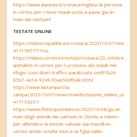
https://www.alanews.it/cronaca/migliaia-di-persone-
in-corteo-per-i-nove-maiali-uccisi-a-pavia-giu-le-
mani-dai-santuari/
TESTATE ONLINE
https://milano.repubblica.it/cronaca/2023/10/07/news/corte
417158577/?rss
https://milano.corriere.it/notizie/cronaca/23_ottobre_07/m
animalisti-in-corteo-per-l-uccisione-dei-maiali-nel-
rifugio-cuori-liberi-traffico-paralizzato-ced91b26-
65b7-4e34-9249-93ae506f0xlk.shtml
https://www.lastampa.it/la-
zampa/2023/10/07/news/manifestazione_milano_cuori_liberi
417154337/
https://www.ilfattoquotidiano.it/2023/10/08/giu-le-
mani-dagli-animali-dei-santuari-in-20mila-a-milano-
per-difendere-le-bestie-salvate-dai-macelli-in-
corteo-anche-ornella-muti-e-la-figlia-naike-