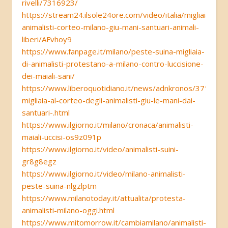
rivelli/7316923/
https://stream24.ilsole24ore.com/video/italia/migliaia-
animalisti-corteo-milano-giu-mani-santuari-animali-
liberi/AFvhoy9
https://www.fanpage.it/milano/peste-suina-migliaia-
di-animalisti-protestano-a-milano-contro-luccisione-
dei-maiali-sani/
https://www.liberoquotidiano.it/news/adnkronos/3712638
migliaia-al-corteo-degli-animalisti-giu-le-mani-dai-
santuari-.html
https://www.ilgiorno.it/milano/cronaca/animalisti-
maiali-uccisi-os9z091p
https://www.ilgiorno.it/video/animalisti-suini-
gr8g8egz
https://www.ilgiorno.it/video/milano-animalisti-
peste-suina-nlgzlptm
https://www.milanotoday.it/attualita/protesta-
animalisti-milano-oggi.html
https://www.mitomorrow.it/cambiamilano/animalisti-