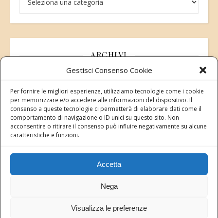
ARCHIVI
Gestisci Consenso Cookie
Archivi
Per fornire le migliori esperienze, utilizziamo tecnologie come i cookie
per memorizzare e/o accedere alle informazioni del dispositivo. Il
consenso a queste tecnologie ci permetterà di elaborare dati come il
comportamento di navigazione o ID unici su questo sito. Non
acconsentire o ritirare il consenso può influire negativamente su alcune
Modifica consenso
caratteristiche e funzioni.
Revoca il tuo consenso ai cookie
Stato attuale: Negato
Accetta
Nega
Copyright 2026 Rete dei Santuari di Animali liberi in Italia
Visualizza le preferenze
Cookie Policy (UE)
Testo Privacy