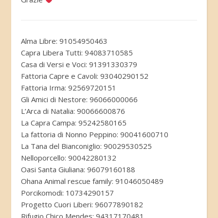
Alma Libre: 91054950463
Capra Libera Tutti: 94083710585
Casa di Versi e Voci: 91391330379
Fattoria Capre e Cavoli: 93040290152
Fattoria Irma: 92569720151
Gli Amici di Nestore: 96066000066
L’Arca di Natalia: 90066600876
La Capra Campa: 95242580165
La fattoria di Nonno Peppino: 90041600710
La Tana del Bianconiglio: 90029530525
Nelloporcello: 90042280132
Oasi Santa Giuliana: 96079160188
Ohana Animal rescue family: 91046050489
Porcikomodi: 10734290157
Progetto Cuori Liberi: 96077890182
Rifugio Chico Mendes: 94317170481