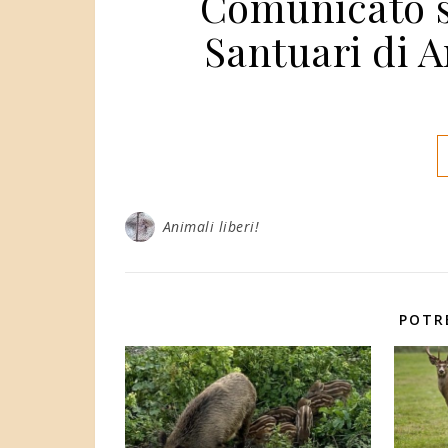
Comunicato s
Santuari di A
Animali liberi!
POTR