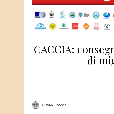
CACCIA: consegna
di mig
Animali liberi!