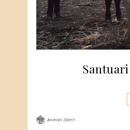
Santuari
Animali liberi!