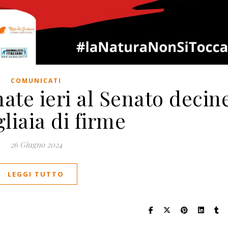
COMUNICATI
te ieri al Senato decin
liaia di firme
26 Giugno 2024
LEGGI TUTTO