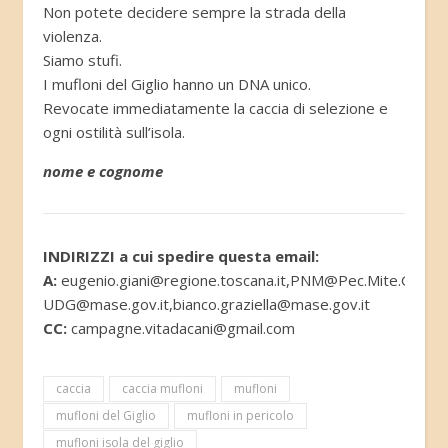
Non potete decidere sempre la strada della
violenza.
Siamo stufi.
I mufloni del Giglio hanno un DNA unico.
Revocate immediatamente la caccia di selezione e
ogni ostilità sull’isola.
nome e cognome
INDIRIZZI a cui spedire questa email:
A:
eugenio.giani@regione.toscana.it,PNM@Pec.Mite.Gov.it
UDG@mase.gov.it,bianco.graziella@mase.gov.it
CC:
campagne.vitadacani@gmail.com
caccia
caccia mufloni
mufloni
mufloni del Giglio
mufloni in pericolo
mufloni isola del giglio