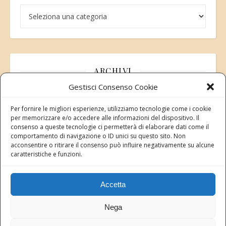
Categorie
ARCHIVI
Gestisci Consenso Cookie
Archivi
Per fornire le migliori esperienze, utilizziamo tecnologie come i cookie
per memorizzare e/o accedere alle informazioni del dispositivo. Il
consenso a queste tecnologie ci permetterà di elaborare dati come il
comportamento di navigazione o ID unici su questo sito. Non
acconsentire o ritirare il consenso può influire negativamente su alcune
Modifica consenso
caratteristiche e funzioni.
Revoca il tuo consenso ai cookie
Stato attuale: Negato
Accetta
Nega
Copyright 2026 Rete dei Santuari di Animali liberi in Italia