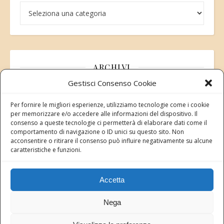
Categorie
ARCHIVI
Gestisci Consenso Cookie
Archivi
Per fornire le migliori esperienze, utilizziamo tecnologie come i cookie
per memorizzare e/o accedere alle informazioni del dispositivo. Il
consenso a queste tecnologie ci permetterà di elaborare dati come il
comportamento di navigazione o ID unici su questo sito. Non
acconsentire o ritirare il consenso può influire negativamente su alcune
Modifica consenso
caratteristiche e funzioni.
Revoca il tuo consenso ai cookie
Stato attuale: Negato
Accetta
Nega
Copyright 2026 Rete dei Santuari di Animali liberi in Italia