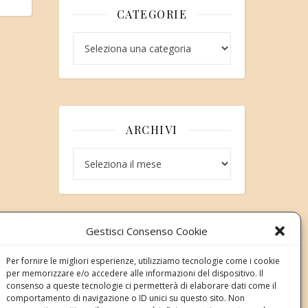
CATEGORIE
Categorie
ARCHIVI
Archivi
Gestisci Consenso Cookie
Modifica consenso
Per fornire le migliori esperienze, utilizziamo tecnologie come i cookie
Revoca il tuo consenso ai cookie
per memorizzare e/o accedere alle informazioni del dispositivo. Il
Stato attuale: Negato
consenso a queste tecnologie ci permetterà di elaborare dati come il
comportamento di navigazione o ID unici su questo sito. Non