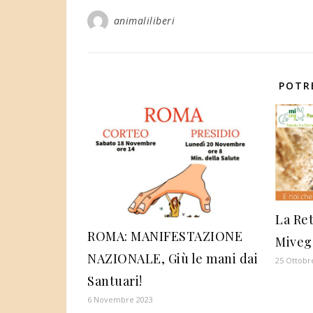
animaliliberi
POTR
La Ret
ROMA: MANIFESTAZIONE
Miveg
NAZIONALE, Giù le mani dai
25 Ottobr
Santuari!
6 Novembre 2023