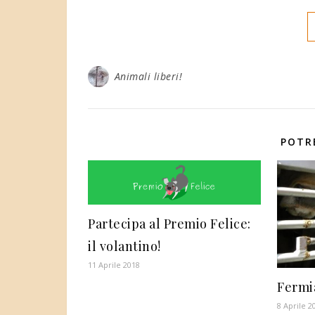
Animali liberi!
POTR
Partecipa al Premio Felice:
il volantino!
11 Aprile 2018
Fermi
8 Aprile 2