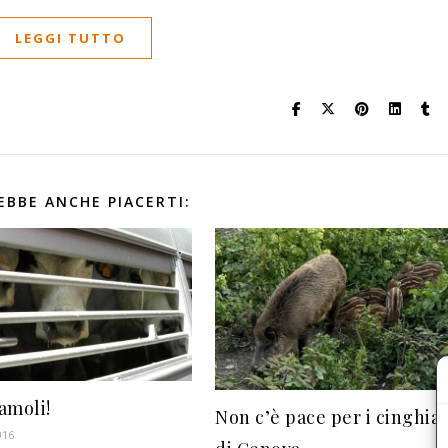
LEGGI TUTTO
EBBE ANCHE PIACERTI:
amoli!
Non c’è pace per i cinghial
016