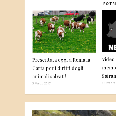
POTR
Video 
Presentata oggi a Roma la
memor
Carta per i diritti degli
Saira
animali salvati!
8 Ottobre
3 Marzo 2017