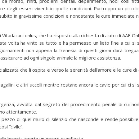
e da morso, riniti, problemi dentali, deperimento, nodi cosi fitt
 degli esseri viventi in quelle condizioni. Purtroppo un piccoli
ubito in gravissime condizioni e nonostante le cure immediate 
i Vitadacani onlus, che ha risposto alla richiesta di aiuto di AAE On
sta volta ha vinto su tutto e ha permesso un lieto fine a cui si 
iornamenti non appena la frenesia di questi giorni darà tregua
ssicurare ad ogni singolo animale la migliore assistenza.
cializzata che li ospita e verso la serenità dell’amore e le cure di 
gallini e altri uccelli mentre restano ancora le cavie per cui ci si 
ergenza, avvolta dal segreto del procedimento penale di cui no
emo attentamente.
 pezzo di quel muro di silenzio che nasconde e rende possibile
si “civile”.
lla breccia aperta un orrore sconfinato.