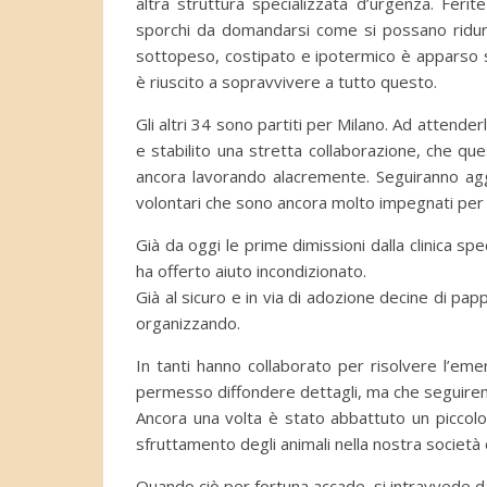
altra struttura specializzata d’urgenza. Ferit
sporchi da domandarsi come si possano ridurre
sottopeso, costipato e ipotermico è apparso s
è riuscito a sopravvivere a tutto questo.
Gli altri 34 sono partiti per Milano. Ad attenderl
e stabilito una stretta collaborazione, che que
ancora lavorando alacremente. Seguiranno agg
volontari che sono ancora molto impegnati per a
Già da oggi le prime dimissioni dalla clinica spe
ha offerto aiuto incondizionato.
Già al sicuro e in via di adozione decine di pappa
organizzando.
In tanti hanno collaborato per risolvere l’em
permesso diffondere dettagli, ma che seguir
Ancora una volta è stato abbattuto un piccolo
sfruttamento degli animali nella nostra società co
Quando ciò per fortuna accade, si intravvede da