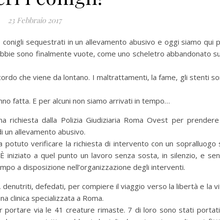
23 Febbraio 2017
0 conigli sequestrati in un allevamento abusivo e oggi siamo qui 
ro gabbie sono finalmente vuote, come uno scheletro abbandonato su
icordo che viene da lontano. I maltrattamenti, la fame, gli stenti s
no fatta. E per alcuni non siamo arrivati in tempo…
a richiesta dalla Polizia Giudiziaria Roma Ovest per prendere
di un allevamento abusivo.
 potuto verificare la richiesta di intervento con un sopralluogo 
È iniziato a quel punto un lavoro senza sosta, in silenzio, e se
 tempo a disposizione nell’organizzazione degli interventi.
enutriti, defedati, per compiere il viaggio verso la libertà e la vi
a clinica specializzata a Roma.
 portare via le 41 creature rimaste. 7 di loro sono stati portati