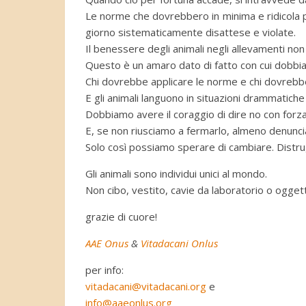
Le norme che dovrebbero in minima e ridicola pa
giorno sistematicamente disattese e violate.
Il benessere degli animali negli allevamenti non
Questo è un amaro dato di fatto con cui dobbiam
Chi dovrebbe applicare le norme e chi dovrebb
E gli animali languono in situazioni drammatic
Dobbiamo avere il coraggio di dire no con forz
E, se non riusciamo a fermarlo, almeno denuncia
Solo così possiamo sperare di cambiare. Distru
Gli animali sono individui unici al mondo.
Non cibo, vestito, cavie da laboratorio o oggett
grazie di cuore!
AAE Onus
&
Vitadacani Onlus
per info:
vitadacani@vitadacani.org
e
info@aaeonlus.org