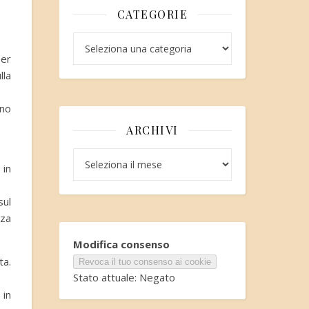
CATEGORIE
Categorie
per
lla
ono
ARCHIVI
Archivi
 in
sul
nza
Modifica consenso
ta.
Revoca il tuo consenso ai cookie
Stato attuale: Negato
 in