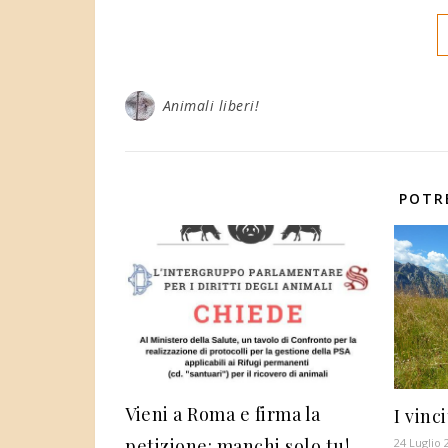
Animali liberi!
POTR
Vieni a Roma e firma la
I vinc
petizione: manchi solo tu!
24 Luglio 