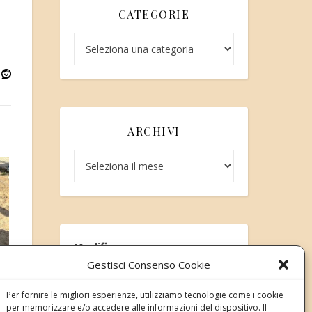
CATEGORIE
Categorie
ARCHIVI
Archivi
Modifica consenso
Gestisci Consenso Cookie
Revoca il tuo consenso ai cookie
Stato attuale: Negato
Per fornire le migliori esperienze, utilizziamo tecnologie come i cookie
per memorizzare e/o accedere alle informazioni del dispositivo. Il