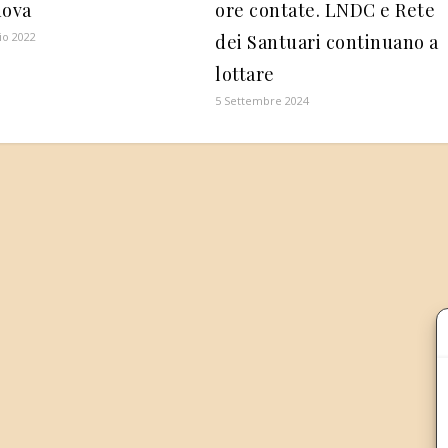
nova
ore contate. LNDC e Rete
io 2022
dei Santuari continuano a
lottare
5 Settembre 2024