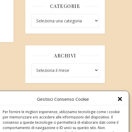
CATEGORIE
Categorie
ARCHIVI
Archivi
Gestisci Consenso Cookie
Modifica consenso
Per fornire le migliori esperienze, utilizziamo tecnologie come i cookie
Revoca il tuo consenso ai cookie
per memorizzare e/o accedere alle informazioni del dispositivo. Il
Stato attuale: Negato
consenso a queste tecnologie ci permetterà di elaborare dati come il
comportamento di navigazione o ID unici su questo sito. Non