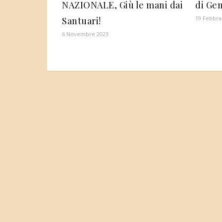
NAZIONALE, Giù le mani dai
di Ge
19 Febbra
Santuari!
6 Novembre 2023