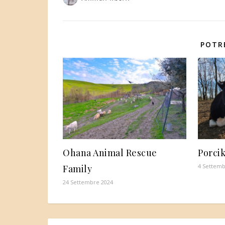
POTR
Ohana Animal Rescue
Porci
4 Settemb
Family
24 Settembre 2024