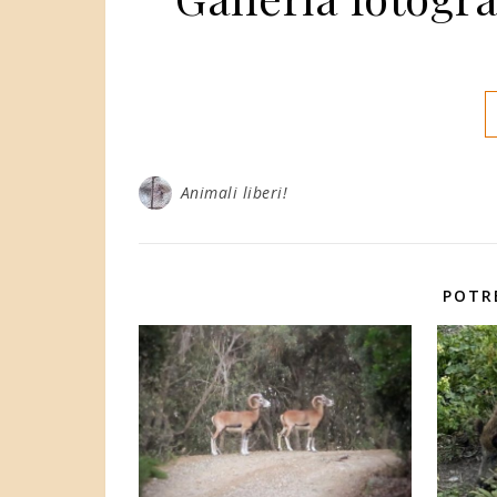
Animali liberi!
POTR